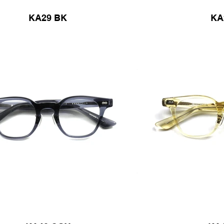
KA29 BK
KA