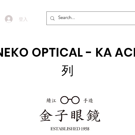
登入
EKO OPTICAL - KA A
列