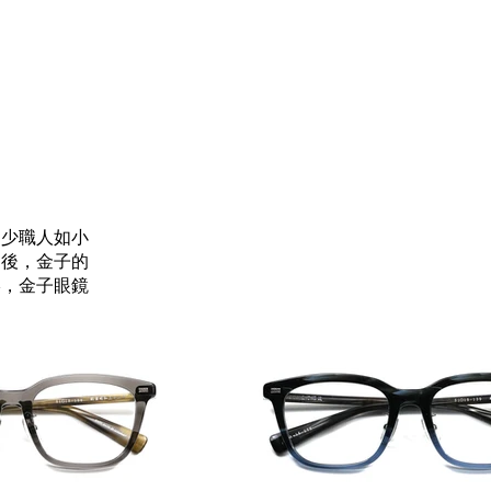
不少職人如小
之後，金子的
絡，金子眼鏡
。