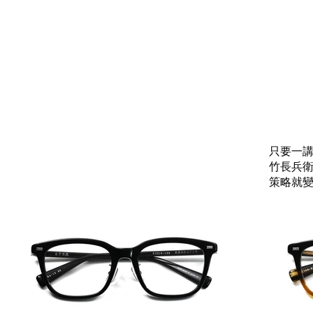
只要一
竹長兵
策略就