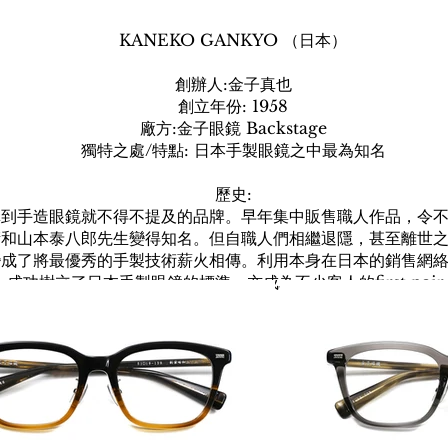
KANEKO GANKYO （日本）
創辦人:金子真也
創立年份: 1958
廠方:金子眼鏡 Backstage
獨特之處/特點: 日本手製眼鏡之中最為知名
歷史:
講到手造眼鏡就不得不提及的品牌。早年集中販售職人作品，令
衛和山本泰八郎先生變得知名。但自職人們相繼退隱，甚至離世
變成了將最優秀的手製技術薪火相傳。利用本身在日本的銷售網
成功樹立了日本手製眼鏡的標準，亦成為不少客人的first pair